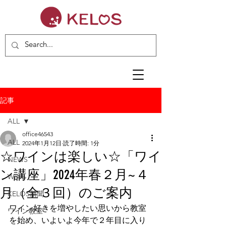
記事
ALL
office46543
ALL
2024年1月12日
読了時間: 1分
☆ワインは楽しい☆「ワイ
NEWS
ン講座」2024年春２月~４
WINE
月（全３回）のご案内
KELOS新聞
ワイン好きを増やしたい思いから教室
ワイン教室
を始め、いよいよ今年で２年目に入り