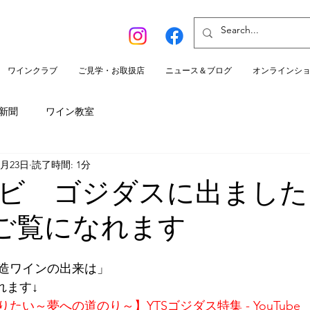
ワインクラブ
ご見学・お取扱店
ニュース＆ブログ
オンラインシ
S新聞
ワイン教室
1月23日
読了時間: 1分
ビ ゴジダスに出ました
beでご覧になれます
造ワインの出来は」
れます↓
い～夢への道のり～】YTSゴジダス特集 - YouTube