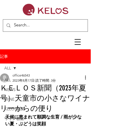
記事
ALL
office46543
ALL
2023年8月17日
読了時間: 3分
ＫＥＬＯＳ新聞（2023年夏
NEWS
号）天童市の小さなワイナ
WINE
リーからの便り
KELOS新聞
天候に恵まれて順調な生育 / 雨が少な
ワイン教室
い夏・ぶどうは笑顔