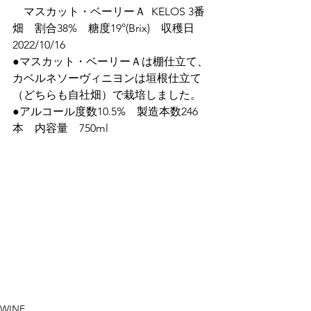
　マスカット・ベーリーＡ	KELOS 3番
畑　割合38%　糖度19°(Brix)　収穫日
2022/10/16
●マスカット・ベーリーＡは棚仕立て、
カベルネソーヴィニヨンは垣根仕立て
（どちらも自社畑）で栽培しました。
●アルコール度数10.5%　製造本数246
本　内容量　750ml
WINE