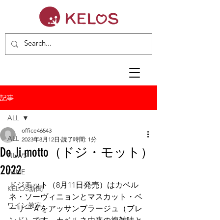
記事
ALL
office46543
ALL
2023年8月12日
読了時間: 1分
Do Ji motto（ドジ・モット）
NEWS
2022
WINE
ドジモット（8月11日発売）はカベル
KELOS新聞
ネ・ソーヴィニョンとマスカット・ベ
ワイン教室
ーリーＡをアッサンブラージュ（ブレ