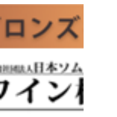
日本ソムリエ協会のシルバーク
ラス検定会場です １１月４日
(土)
「J.S.A.ワイン検定」とは、ワインに興味をお持ち
の方を対象に、ワインの基礎的な知識の普及を目
的とした 一般社団法人日本ソムリエ協会が主催す
る検定試験です。 ブロンズクラス認定者を対象
に、レストランやワインショップでソムリエに相
談したりアドバイスをもらいながら、好みのワイ...