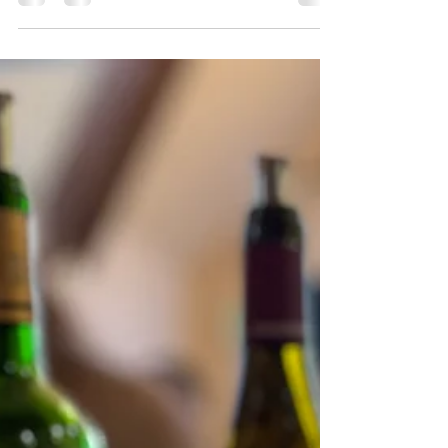
私たちはワイン好きを増やしたいという思いで、
ワインサロンを開催しています。 10月は「 白ワイ
ン 」、11月は「 赤ワイン」 、12月は天童温泉にあ
る広重美術館のワークショップスペースで「 ケロ
スのワインと料理のペアリング会 」をおこないま
す。 日本ソムリエ協会ワインエキスパートの講師
がテーマに沿ったワインのことを解説、毎回テイ
スティングをお楽しみいただきます。初心者の方
もお気軽にご参加ください。 〈ワインサロンの様
子、世界のシャルドネ2025年7月〉 日程 ワイン
サロン 参加費（税込） 10/11（土） 16:10~17:40
Myワインリストに加えたい白ワイン やや珍しい品
種や国のワインを、多様なスタイルで厳選してご
紹介します。新たな発見でワインの幅を広げまし
ょう。 3,000円 11/22（土） 16:10~17:40 冬に飲み
たい赤ワイン 世界４大陸のワインで、フルボディ
タイプの品種を中心に揃えてご紹介します。 3,000
円 12/13（土） 16:00~17:30 ケロスのワインと料理
のペアリング会 （場所：天童市 広重美術館１
階）.