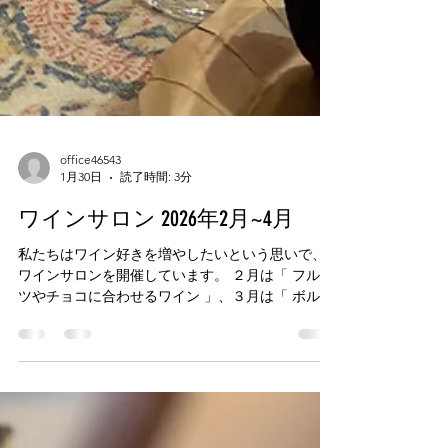
office46543
1月30日
読了時間: 3分
ワインサロン 2026年2月~4月
私たちはワイン好きを増やしたいという思いで、
ワインサロンを開催しています。 ２月は「 フルー
ツやチョコに合わせるワイン 」、３月は「 ボルド
ー左岸の赤ワイン 」 、４月は天童温泉にあるスペ
インバルエスコンディーテで「 スペインワインと
スペイン料理 」をおこないます。 日本ソムリエ協
会ワインエキスパートの講師がテーマに沿ったワ
インのことを解説、毎回テイスティングをお楽し