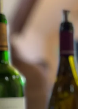
みいただきます。初心者の方もお気軽にご参加く
ださい。 〈ワインサロンの様子、世界のシャルド
ネ2025年7月〉 日程 ワインサロン 参加費（税
込） 2/14（土） 16:10~17:40 フルーツやチョコに
合わせるワイン 2月14日は、バレンタインデーです
ね。ワインにチョコは合わせにくいイメージです
が、甘いチョコとワインとのペアリングで、一緒
にバレンタインデーを祝いましょう。 そこで、ホ
ワイトチョコ、ミルクチョコ、ダークチョコ、そ
れぞれにあうワインをセレクトしました。また、
ホットワインもご用意して、ワインとフルーツ、
チョコとのペアリングを楽しみます。ワインは、
ホットワイン２種類、チョ