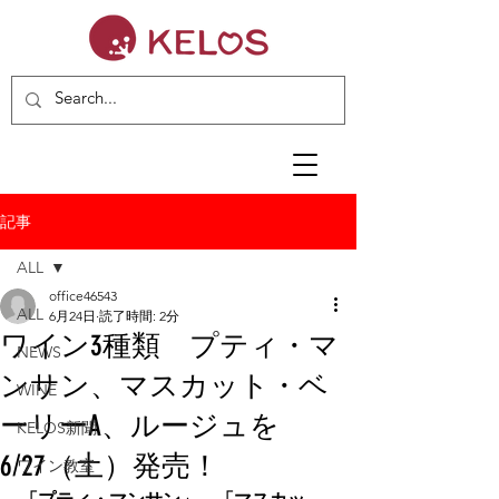
記事
ALL
office46543
ALL
6月24日
読了時間: 2分
ワイン3種類 プティ・マ
NEWS
ンサン、マスカット・ベ
WINE
ーリーA、ルージュを
KELOS新聞
6/27（土）発売！
ワイン教室